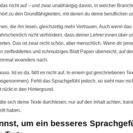
t das nicht auf – und zwar unabhängig davon, in welcher Branch
ehört zu den Grundfähigkeiten, mit denen du deine beruflichen 
en, die ihn lesen, gleichzeitig mehr Vertrauen. Auch wenn das e
ahrscheinlich nicht verhindern, dass deiner Lehrer:innen über
rten. Das ist zwar nicht schön, aber menschlich. Wenn dir jem
 zerfleddertes und schmutziges Blatt Papier überreicht, auf dem
h einmal woanders nach.
so. Ist es da, fällt es nicht auf. In einem gut geschriebenen T
 ausgenommen). Fehlt das Sprachgefühl jedoch, so sieht man ni
t rückt in den Hintergrund.
ie sich deine Texte durchlesen, nur auf den Inhalt achten, trai
llt haben.
annst, um ein besseres Sprachgef