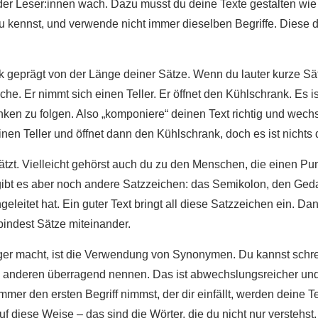
se der Leser:innen wach. Dazu musst du deine Texte gestalten wie
du kennst, und verwende nicht immer dieselben Begriffe. Diese d
k geprägt von der Länge deiner Sätze. Wenn du lauter kurze Sät
he. Er nimmt sich einen Teller. Er öffnet den Kühlschrank. Es ist
en zu folgen. Also „komponiere“ deinen Text richtig und wechs
nen Teller und öffnet dann den Kühlschrank, doch es ist nichts 
chätzt. Vielleicht gehörst auch du zu den Menschen, die einen Pu
bt es aber noch andere Satzzeichen: das Semikolon, den Geda
eleitet hat. Ein guter Text bringt all diese Satzzeichen ein. Da
bindest Sätze miteinander.
ältiger macht, ist die Verwendung von Synonymen. Du kannst schr
le anderen überragend nennen. Das ist abwechslungsreicher und –
mmer den ersten Begriff nimmst, der dir einfällt, werden deine
uf diese Weise – das sind die Wörter, die du nicht nur versteh