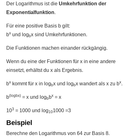
Der Logarithmus ist die
Umkehrfunktion der
Exponentialfunktion
.
Für eine positive Basis b gilt:
x
b
und log
x sind Umkehrfunktionen.
b
Die Funktionen machen einander rückgängig.
Wenn du eine der Funktionen für x in eine andere
einsetzt, erhältst du x als Ergebnis.
x
x
b
kommt für x in log
x und log
x wandert als x zu b
.
b
b
(logbx)
x
b
= x und log
b
= x
b
3
10
= 1000 und log
1000 =3
10
Beispiel
Berechne den Logarithmus von 64 zur Basis 8.