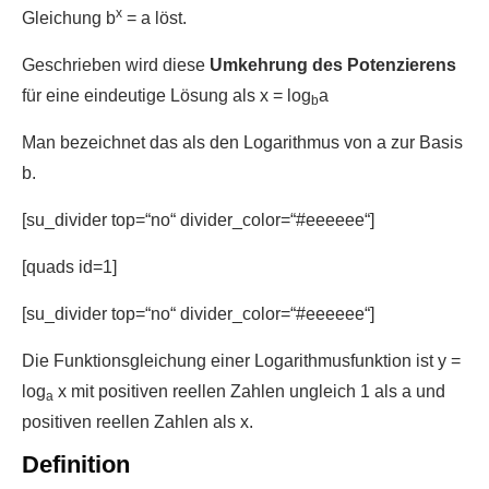
x
Gleichung b
= a löst.
Geschrieben wird diese
Umkehrung des Potenzierens
für eine eindeutige Lösung als x = log
a
b
Man bezeichnet das als den Logarithmus von a zur Basis
b.
[su_divider top=“no“ divider_color=“#eeeeee“]
[quads id=1]
[su_divider top=“no“ divider_color=“#eeeeee“]
Die Funktionsgleichung einer Logarithmusfunktion ist y =
log
x mit positiven reellen Zahlen ungleich 1 als a und
a
positiven reellen Zahlen als x.
Definition