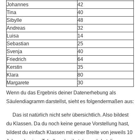
Johannes
42
Tina
40
Sibylle
48
Andreas
32
Luisa
14
Sebastian
25
Svenja
40
Friedrich
64
Kerstin
35
Klara
80
Margarete
30
Wenn du das Ergebnis deiner Datenerhebung als
Säulendiagramm darstellst, sieht es folgendermaßen aus:
Das ist natürlich nicht sehr übersichtlich. Also bildest
du Klassen. Da du noch keine genaue Vorstellung hast,
bildest du einfach Klassen mit einer Breite von jeweils 10