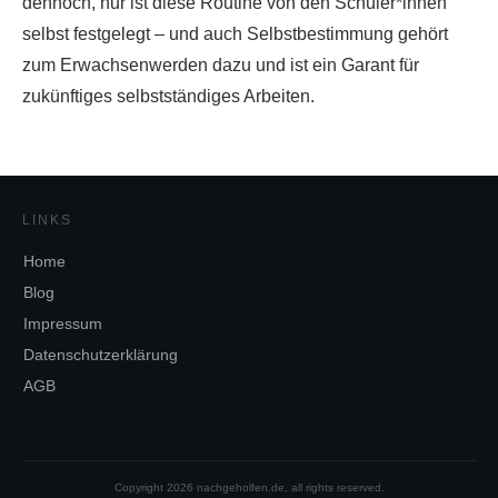
dennoch, nur ist diese Routine von den Schüler*innen
selbst festgelegt – und auch Selbstbestimmung gehört
zum Erwachsenwerden dazu und ist ein Garant für
zukünftiges selbstständiges Arbeiten.
LINKS
Home
Blog
Impressum
Datenschutzerklärung
AGB
Copyright
2026
nachgeholfen.de
, all rights reserved.