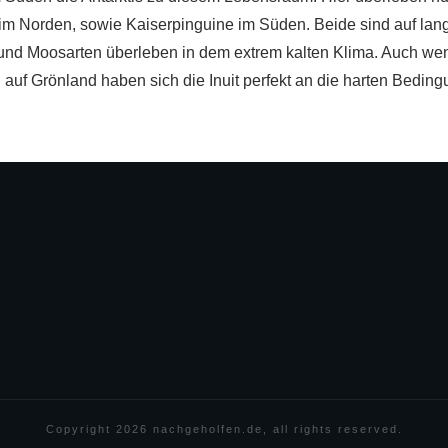
im Norden, sowie Kaiserpinguine im Süden. Beide sind auf l
und Moosarten überleben in dem extrem kalten Klima. Auch we
auf Grönland haben sich die Inuit perfekt an die harten Bedin
Copyright
2026
nachgeholfen.de
, all rights reserved.