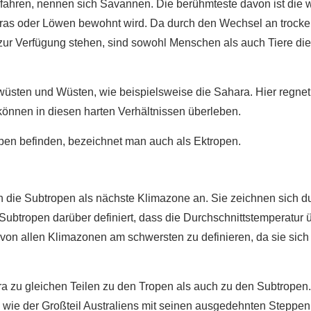
fahren, nennen sich Savannen. Die berühmteste davon ist die w
bras oder Löwen bewohnt wird. Da durch den Wechsel an trock
zur Verfügung stehen, sind sowohl Menschen als auch Tiere di
wüsten und Wüsten, wie beispielsweise die Sahara. Hier regne
 können in diesen harten Verhältnissen überleben.
ropen befinden, bezeichnet man auch als Ektropen.
n die Subtropen als nächste Klimazone an. Sie zeichnen sich 
ubtropen darüber definiert, dass die Durchschnittstemperatur üb
r von allen Klimazonen am schwersten zu definieren, da sie sic
a zu gleichen Teilen zu den Tropen als auch zu den Subtropen.
 wie der Großteil Australiens mit seinen ausgedehnten Steppe