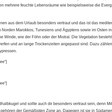
en mehrere feuchte Lebensräume wie beispielsweise die Evergla
nnen aus dem Urlaub besonders vertraut und das ist das mediterr
 Norden Marokkos, Tunesiens und Ägyptens sowie im Osten in d
ne Winde, wie der Föhn oder der Mistral. Die Vegetation beste
werfen und an lange Trockenzeiten angepasst sind. Dazu zählen 
ypressen.
ee“]
ee“]
halbkugel und sollte auch dir besonders vertraut sein, denn Mit
gehören der Gemäßigten Zone an. Dagegen ist sie in Südamerik