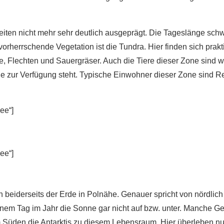
zeiten nicht mehr sehr deutlich ausgeprägt. Die Tageslänge sch
orherrschende Vegetation ist die Tundra. Hier finden sich prak
, Flechten und Sauergräser. Auch die Tiere dieser Zone sind
ie zur Verfügung steht. Typische Einwohner dieser Zone sind 
ee“]
ee“]
ch beiderseits der Erde in Polnähe. Genauer spricht von nördlich
inem Tag im Jahr die Sonne gar nicht auf bzw. unter. Manche 
 im Süden die Antarktis zu diesem Lebensraum. Hier überleben n