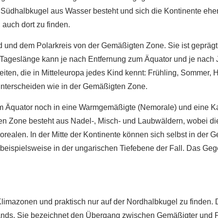
 Südhalbkugel aus Wasser besteht und sich die Kontinente eher 
auch dort zu finden.
d und dem Polarkreis von der Gemäßigten Zone. Sie ist gepräg
Tageslänge kann je nach Entfernung zum Äquator und je nach Ja
eiten, die in Mitteleuropa jedes Kind kennt: Frühling, Sommer, 
unterscheiden wie in der Gemäßigten Zone.
m Äquator noch in eine Warmgemäßigte (Nemorale) und eine Ka
n Zone besteht aus Nadel-, Misch- und Laubwäldern, wobei d
realen. In der Mitte der Kontinente können sich selbst in der
s beispielsweise in der ungarischen Tiefebene der Fall. Das G
 Klimazonen und praktisch nur auf der Nordhalbkugel zu finden. D
nds. Sie bezeichnet den Übergang zwischen Gemäßigter und P