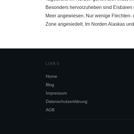
Besonders hervorzuheben sind Eisbären 
Meer angewiesen. Nur wenige Flechten- 
Zone angesiedelt. Im Norden Alaskas und 
LINKS
Home
Blog
Impressum
Datenschutzerklärung
AGB