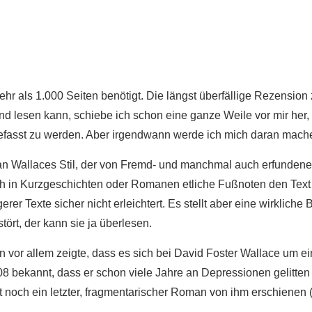
ehr als 1.000 Seiten benötigt. Die längst überfällige Rezensi
d lesen kann, schiebe ich schon eine ganze Weile vor mir her, w
efasst zu werden. Aber irgendwann werde ich mich daran mach
ch an Wallaces Stil, der von Fremd- und manchmal auch erfunde
ch in Kurzgeschichten oder Romanen etliche Fußnoten den Tex
rer Texte sicher nicht erleichtert. Es stellt aber eine wirkliche
tört, der kann sie ja überlesen.
n vor allem zeigte, dass es sich bei David Foster Wallace um 
 bekannt, dass er schon viele Jahre an Depressionen gelitten h
 noch ein letzter, fragmentarischer Roman von ihm erschienen (