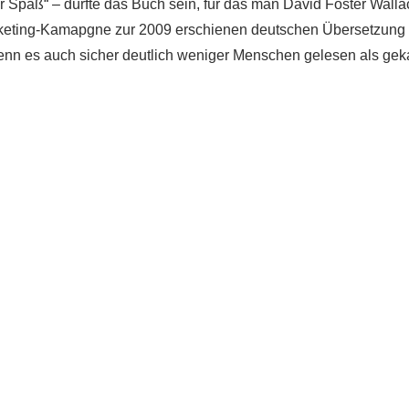
er Spaß“ – dürfte das Buch sein, für das man David Foster Wall
keting-Kamapgne zur 2009 erschienen deutschen Übersetzung de
enn es auch sicher deutlich weniger Menschen gelesen als gek