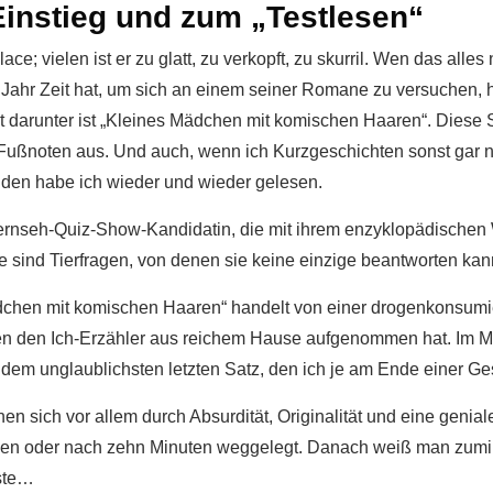
Einstieg und zum „Testlesen“
lace; vielen ist er zu glatt, zu verkopft, zu skurril. Wen das all
es Jahr Zeit hat, um sich an einem seiner Romane zu versuchen,
t darunter ist „Kleines Mädchen mit komischen Haaren“. Diese
ußnoten aus. Und auch, wenn ich Kurzgeschichten sonst gar ni
eiden habe ich wieder und wieder gelesen.
 Fernseh-Quiz-Show-Kandidatin, die mit ihrem enzyklopädischen
 sind Tierfragen, von denen sie keine einzige beantworten kan
dchen mit komischen Haaren“ handelt von einer drogenkonsumie
tzen den Ich-Erzähler aus reichem Hause aufgenommen hat. Im M
dem unglaublichsten letzten Satz, den ich je am Ende einer G
en sich vor allem durch Absurdität, Originalität und eine geni
sen oder nach zehn Minuten weggelegt. Danach weiß man zumin
rste…