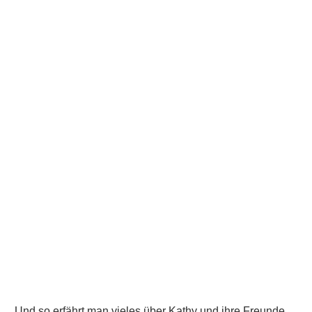
Und so erfährt man vieles über Kathy und ihre Freunde