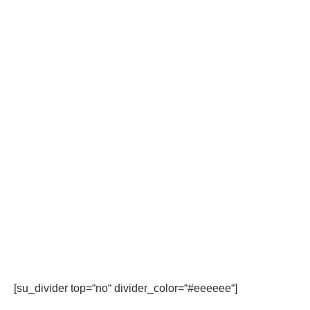
[su_divider top=“no“ divider_color=“#eeeeee“]