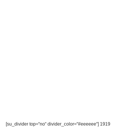
[su_divider top=“no“ divider_color=“#eeeeee“] 1919