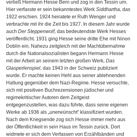
verließ Hermann Hesse Bern und zog in den Tessin um.
Hier verfasste er sein bekanntestes Werk
Siddhartha
, das
1922 erschien. 1924 heiratete er Ruth Wenger und
verbrachte mit ihr die Zeit bis 1927. In diesem Jahr wurde
auch
Der Steppenwolf
, das bedeutendste Werk Hesses
veröffentlicht. 1931 ging Hesse seine dritte Ehe mit Ninon
Doblin ein. Nahezu zeitgleich mit der Machtübernahme
durch die Nationalsozialisten begann Hermann Hesse
mit der Arbeit an seinem letzten großen Werk,
Das
Glasperlenspiel
, das 1943 in der Schweiz publiziert
wurde. Er machte keinen Hehl aus seiner ablehnenden
Haltung gegenüber dem Nazi-Regime. Hesse versuchte,
sich mit positiven Buchrezensionen jüdischer und
regimekritischer Autoren dem Zeitgeist
entgegenzustellen, was dazu führte, dass seine eigenen
Werke ab 1936 als „unerwünscht“ klassifiziert wurden.
Nach dem Kriegsende zog sich Hesse immer mehr aus
der Öffentlichkeit in sein Haus im Tessin zurück. Dort
widmete er sich dem Verfassen von Erzählbänden und