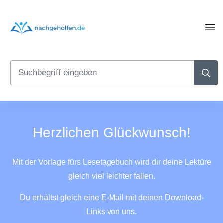
Herzlichen Glückwunsch!
Mit der Vorlage fürs Lesetagebuch wird dir deine Lektüre
gleich viel leichter fallen.
Du erhältst gleich eine E-Mail mit deinen Download-
Links von uns.